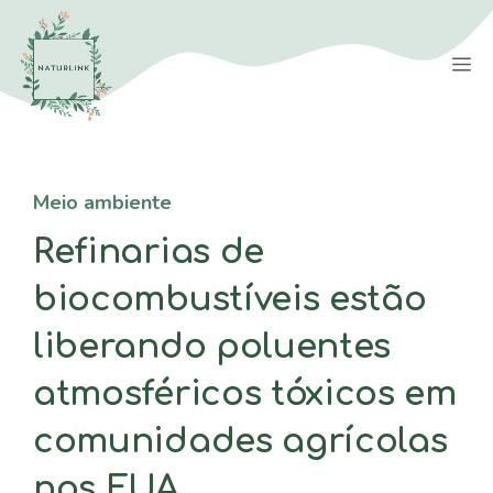
Saltar
para
M
o
conteúdo
Meio ambiente
Refinarias de
biocombustíveis estão
liberando poluentes
atmosféricos tóxicos em
comunidades agrícolas
nos EUA