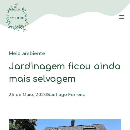
Saltar
para
M
o
conteúdo
Meio ambiente
Jardinagem ficou ainda
mais selvagem
25 de Maio, 2026
Santiago Ferreira