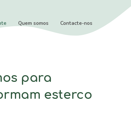
nte
Quem somos
Contacte-nos
mos para
formam esterco