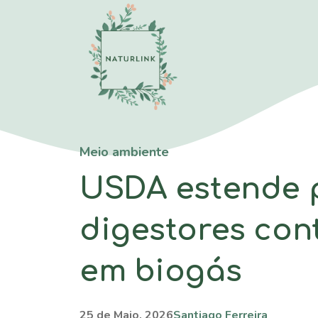
Saltar
para
o
conteúdo
Meio ambiente
USDA estende 
digestores con
em biogás
25 de Maio, 2026
Santiago Ferreira