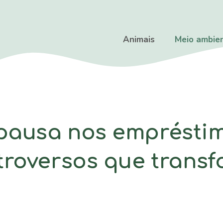
Animais
Meio ambie
pausa nos emprésti
troversos que trans