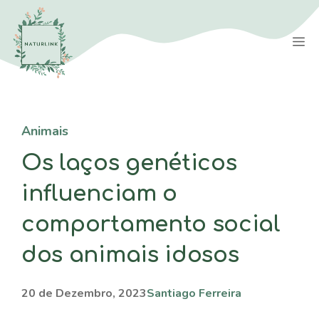
Saltar
para
M
o
conteúdo
Animais
Os laços genéticos
influenciam o
comportamento social
dos animais idosos
20 de Dezembro, 2023
Santiago Ferreira