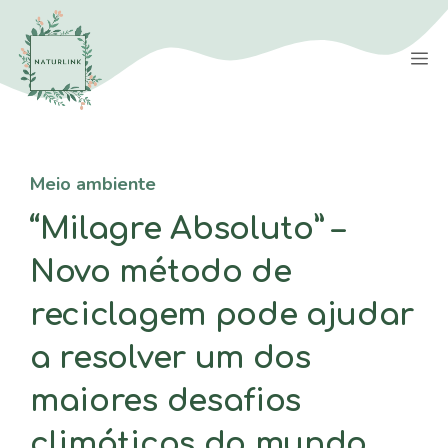
Saltar
para
M
o
conteúdo
Meio ambiente
“Milagre Absoluto” –
Novo método de
reciclagem pode ajudar
a resolver um dos
maiores desafios
climáticos do mundo