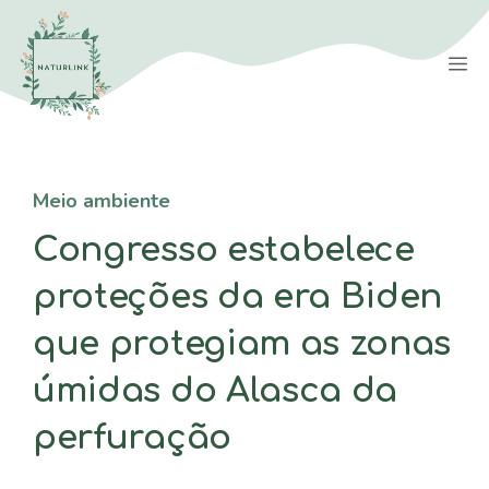
Saltar
para
M
o
conteúdo
Meio ambiente
Congresso estabelece
proteções da era Biden
que protegiam as zonas
úmidas do Alasca da
perfuração