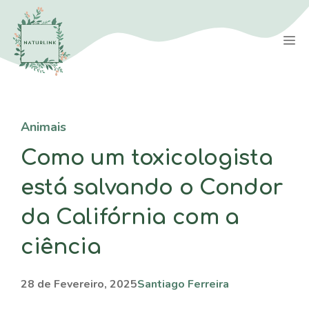
Saltar
para
M
o
conteúdo
Animais
Como um toxicologista
está salvando o Condor
da Califórnia com a
ciência
28 de Fevereiro, 2025
Santiago Ferreira