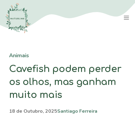
Saltar
para
M
o
conteúdo
Animais
Cavefish podem perder
os olhos, mas ganham
muito mais
18 de Outubro, 2025
Santiago Ferreira