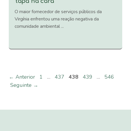
‘tapa na cara’
O maior fornecedor de serviços públicos da
Virgínia enfrentou uma reação negativa da
comunidade ambiental ...
Página
Página
Página
Página
Página
←
Anterior
1
…
437
438
439
…
546
Seguinte
→