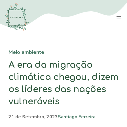
Saltar
para
M
o
conteúdo
Meio ambiente
A era da migração
climática chegou, dizem
os líderes das nações
vulneráveis
21 de Setembro, 2023
Santiago Ferreira