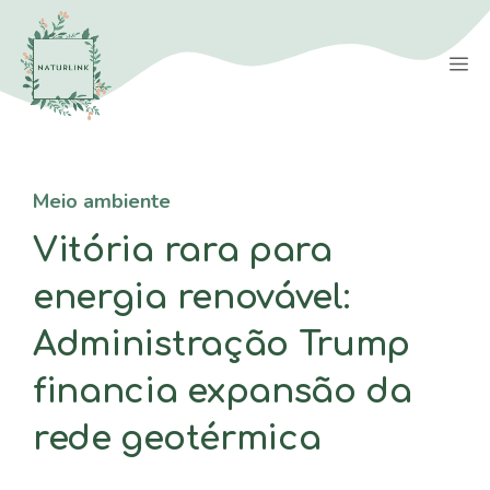
Saltar
para
M
o
conteúdo
Meio ambiente
Vitória rara para
energia renovável:
Administração Trump
financia expansão da
rede geotérmica