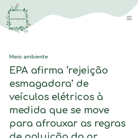
Saltar
para
M
o
conteúdo
Meio ambiente
EPA afirma ‘rejeição
esmagadora’ de
veículos elétricos à
medida que se move
para afrouxar as regras
de poluição do ar