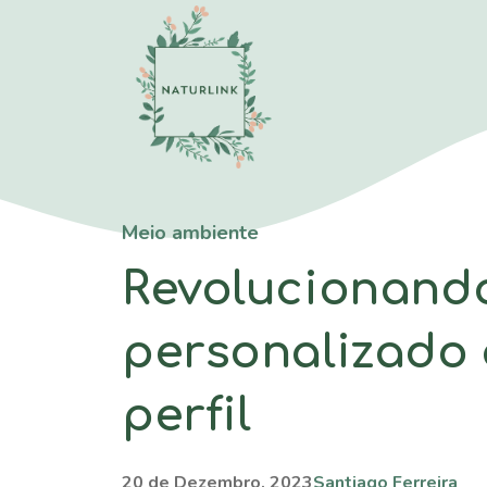
Saltar
para
o
conteúdo
Meio ambiente
Revolucionando
personalizado 
perfil
20 de Dezembro, 2023
Santiago Ferreira