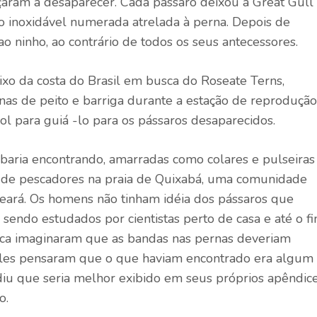
çaram a desaparecer. Cada pássaro deixou a Great Gull
o inoxidável numerada atrelada à perna. Depois de
o ninho, ao contrário de todos os seus antecessores.
ixo da costa do Brasil em busca do Roseate Terns,
as de peito e barriga durante a estação de reprodução
ol para guiá -lo para os pássaros desaparecidos.
baria encontrando, amarradas como colares e pulseiras
s de pescadores na praia de Quixabá, uma comunidade
Ceará. Os homens não tinham idéia dos pássaros que
 sendo estudados por cientistas perto de casa e até o f
nca imaginaram que as bandas nas pernas deveriam
Eles pensaram que o que haviam encontrado era algum
idiu que seria melhor exibido em seus próprios apêndic
o.