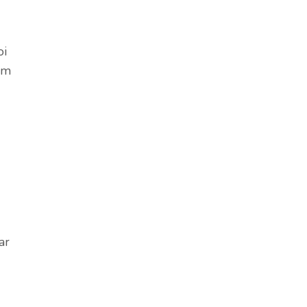
oi
ém
ar