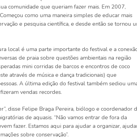
 sua comunidade que queriam fazer mais. Em 2007,
ns. Começou como uma maneira simples de educar mais
rvação e pesquisa científica, e desde então se tornou 
ura local é uma parte importante do festival e a conexã
versas de praia sobre questões ambientais na região
esperadas mini corridas de barcos e encontros de coco
te através de música e dança tradicionais) que
pessoas. A última edição do festival também sediou um
 fizeram vendas recordes.
er”, disse Felipe Braga Pereira, biólogo e coordenador 
gratórias de aquasis. “Não vamos entrar de fora da
vem fazer. Estamos aqui para ajudar a organizar, ajuda
ormações sobre conservação”.