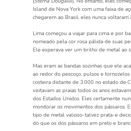
(
Sterna Dougallii
). No entanto, eles come
Island de Nova York com uma faixa de aç
chegarem ao Brasil, eles nunca voltaram a
Lima começou a viajar para cima e por ba
nomeado pela cor rosa pálida de suas pen
Ele esperava ver um brilho de metal ao s
Mas eram as bandas sozinhas que ele aca
ao redor do pescoço, pulsos e tornozelo
costeira distante de 3.000 no estado de 
visitavam as praias todos os anos estavam
dos Estados Unidos. Eles certamente nu
monitorar os movimentos dos pássaros. 
tipo de metal valioso-talvez prata-e dec
do que os dos pássaros em preto e branc