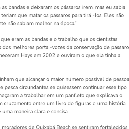
as bandas e deixaram os pássaros irem, mas eu sabia
es teriam que matar os pássaros para tirá -los. Eles não
nte não sabiam melhor na época.”
ue eram as bandas e o trabalho que os cientistas
s dos melhores porta -vozes da conservação de pássaro
onheceram Hays em 2002 e ouviram o que ela tinha a
tinham que alcançar o maior número possível de pesso
e pesca circundantes se quisessem continuar esse tipo
meçaram a trabalhar em um panfleto que explicava o
 cruzamento entre um livro de figuras e uma história
 uma maneira clara e concisa.
 moradores de Quixabá Beach se sentiram fortalecidos