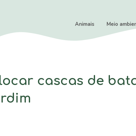
Animais
Meio ambie
locar cascas de bat
ardim