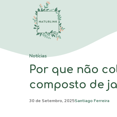
Saltar
para
o
conteúdo
Notícias
Por que não co
composto de j
30 de Setembro, 2025
Santiago Ferreira