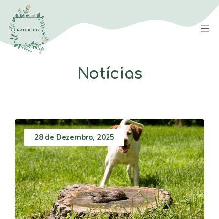
Saltar
para
M
o
conteúdo
Notícias
28 de Dezembro, 2025