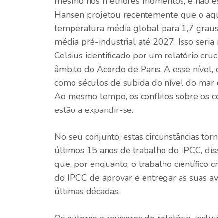
mesmo nos melhores momentos, e não está 
Hansen projetou recentemente que o aq
temperatura média global para 1,7 graus
média pré-industrial até 2027. Isso seria 
Celsius identificado por um relatório cr
âmbito do Acordo de Paris. A esse nível, 
como séculos de subida do nível do mar e
Ao mesmo tempo, os conflitos sobre os co
estão a expandir-se.
No seu conjunto, estas circunstâncias tor
últimos 15 anos de trabalho do IPCC, diss
que, por enquanto, o trabalho científico c
do IPCC de aprovar e entregar as suas 
últimas décadas.
Os autores e revisores do relatório, inc