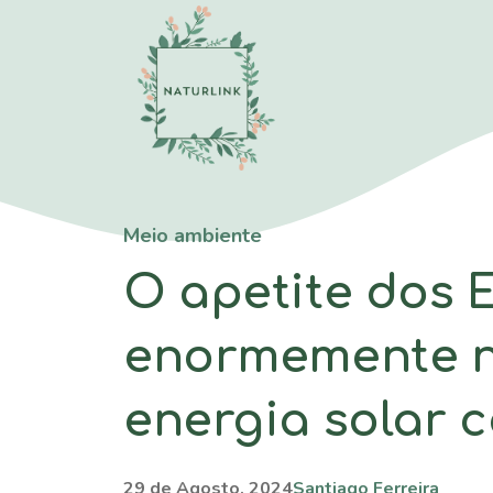
Saltar
para
o
conteúdo
Meio ambiente
O apetite dos 
enormemente no
energia solar 
29 de Agosto, 2024
Santiago Ferreira