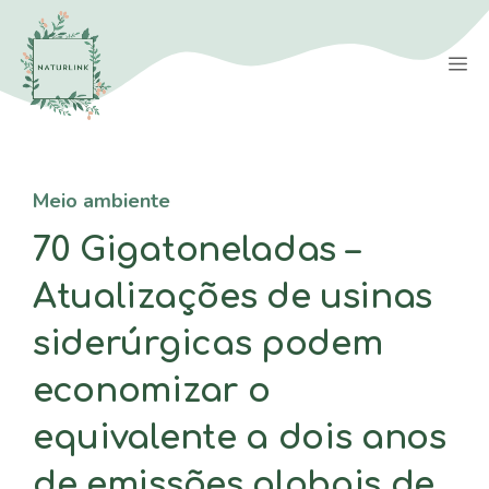
Saltar
para
M
o
conteúdo
Meio ambiente
70 Gigatoneladas –
Atualizações de usinas
siderúrgicas podem
economizar o
equivalente a dois anos
de emissões globais de