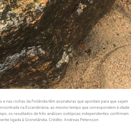
ios e nas rochas da Finlândia têm assinaturas que apontam para que sejam
z encontrada na Escandinávia, ao mesmo tempo que correspondem à idade
po, os resultados de três análises isotópicas independentes confirmam
ente ligada à Gronelândia. Crédito: Andreas Petersson