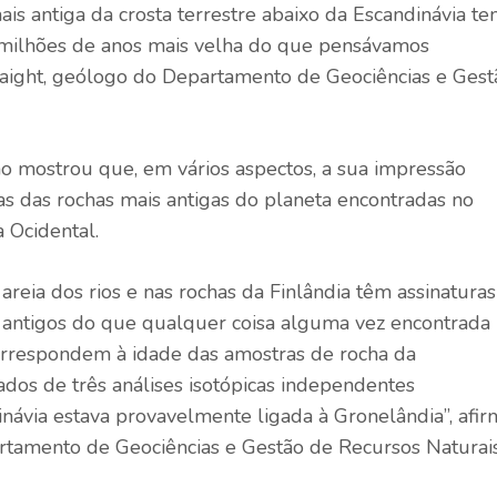
s antiga da crosta terrestre abaixo da Escandinávia t
 milhões de anos mais velha do que pensávamos
Waight, geólogo do Departamento de Geociências e Gest
ão mostrou que, em vários aspectos, a sua impressão
s das rochas mais antigas do planeta encontradas no
 Ocidental.
areia dos rios e nas rochas da Finlândia têm assinaturas
antigos do que qualquer coisa alguma vez encontrada
rrespondem à idade das amostras de rocha da
dos de três análises isotópicas independentes
návia estava provavelmente ligada à Gronelândia”, afir
rtamento de Geociências e Gestão de Recursos Naturais