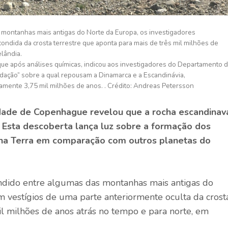
 montanhas mais antigas do Norte da Europa, os investigadores
ndida da crosta terrestre que aponta para mais de três mil milhões de
lândia.
 que após análises químicas, indicou aos investigadores do Departamento 
dação” sobre a qual repousam a Dinamarca e a Escandinávia,
mente 3,75 mil milhões de anos. . Crédito: Andreas Petersson
dade de Copenhague revelou que a rocha escandinav
. Esta descoberta lança luz sobre a formação dos
a na Terra em comparação com outros planetas do
ndido entre algumas das montanhas mais antigas do
am vestígios de uma parte anteriormente oculta da crost
il milhões de anos atrás no tempo e para norte, em