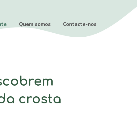
nte
Quem somos
Contacte-nos
escobrem
da crosta