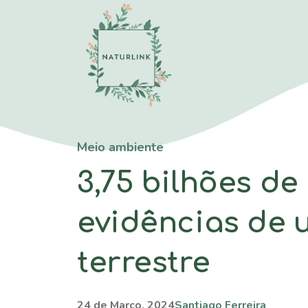
Saltar
para
o
conteúdo
Meio ambiente
3,75 bilhões de
evidências de 
terrestre
24 de Março, 2024
Santiago Ferreira