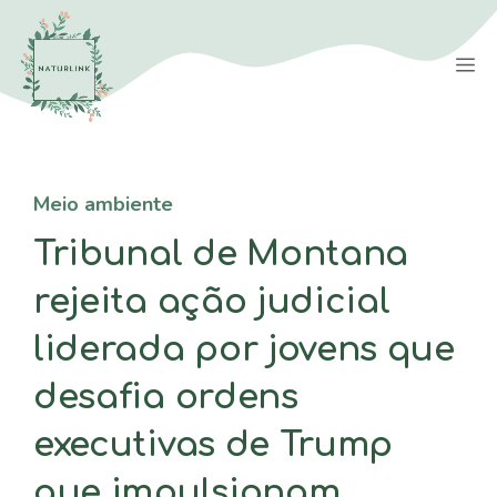
Saltar
para
M
o
conteúdo
Meio ambiente
Tribunal de Montana
rejeita ação judicial
liderada por jovens que
desafia ordens
executivas de Trump
que impulsionam