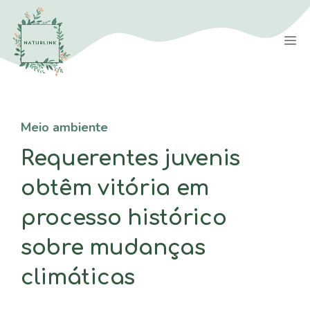
Saltar
para
M
o
conteúdo
Meio ambiente
Requerentes juvenis
obtêm vitória em
processo histórico
sobre mudanças
climáticas