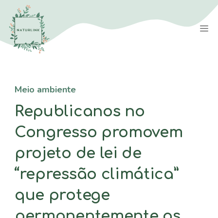
Saltar
para
M
o
conteúdo
Meio ambiente
Republicanos no
Congresso promovem
projeto de lei de
“repressão climática”
que protege
permanentemente as