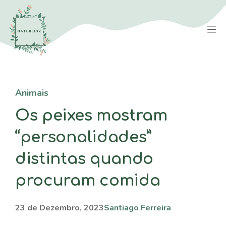
Saltar
para
M
o
conteúdo
Animais
Os peixes mostram
“personalidades”
distintas quando
procuram comida
23 de Dezembro, 2023
Santiago Ferreira