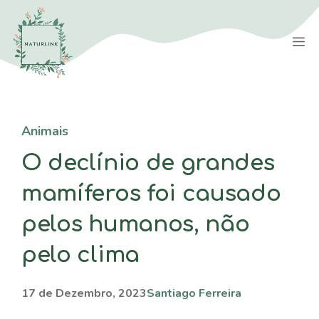
Saltar
para
M
o
conteúdo
Animais
O declínio de grandes
mamíferos foi causado
pelos humanos, não
pelo clima
17 de Dezembro, 2023
Santiago Ferreira