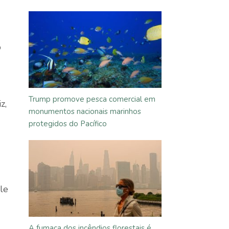
o
Trump promove pesca comercial em
z,
monumentos nacionais marinhos
protegidos do Pacífico
le
A fumaça dos incêndios florestais é