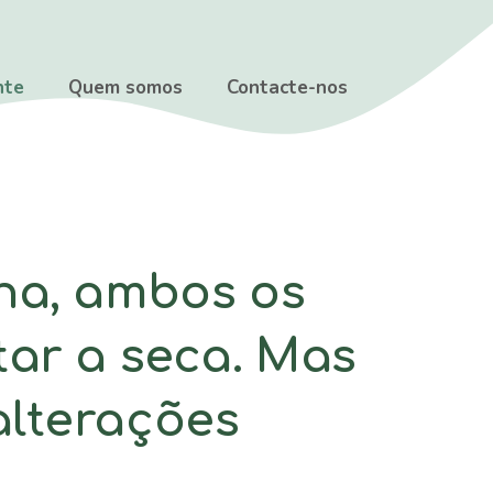
nte
Quem somos
Contacte-nos
na, ambos os
tar a seca. Mas
alterações