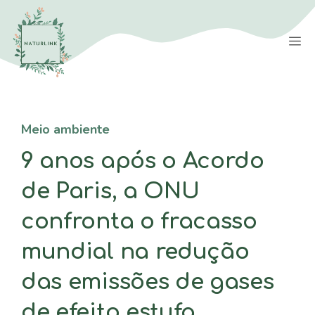
Saltar
para
M
o
conteúdo
Meio ambiente
9 anos após o Acordo
de Paris, a ONU
confronta o fracasso
mundial na redução
das emissões de gases
de efeito estufa