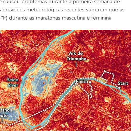
ue causou problemas durante a primeira semana de
s previsões meteorológicas recentes sugerem que as
 °F) durante as maratonas masculina e feminina.