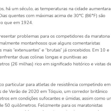
os, há um século, as temperaturas na cidade aumentar
 Dias quentes com máximas acima de 30°C (86°F) são
 do que em 1924.
presentar problemas para os competidores da maratona
rmalmente montanhosos que alguns comentaristas
mais “extenuantes” e “brutais” já concebidos. Em 10 e
nfrentar duas colinas longas e punitivas ao
s (26 milhas) rico em significado histórico e vistas d
o particular para atletas de resistência competindo em
as de Verão de 2020 em Tóquio, um corredor britânico
etros em condições sufocantes e úmidas, assim como 
 de 50 quilômetros. Felizmente para os maratonistas