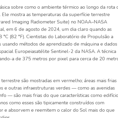
sica sobre como o ambiente térmico ao longo da rota 
 Ele mostra as temperaturas da superfície terrestre
frared Imaging Radiometer Suite) no
NOAA
–
NASA
cal, em 6 de agosto de 2024, um dia claro quando as
 °C (82 °F). Cientistas do Laboratório de Propulsão a
os usando métodos de aprendizado de máquina e dados
spacial Europeia
satélite Sentinel-2 da NASA. A técnica
ando-a de 375 metros por pixel para cerca de 20 metr
terrestre são mostradas em vermelho; áreas mais frias
 e outras infraestruturas verdes — como as avenidas
fo — são mais frias do que características como edifício
anos como esses são tipicamente construídos com
lor e absorvem e reemitem o calor do Sol mais do que
dins.