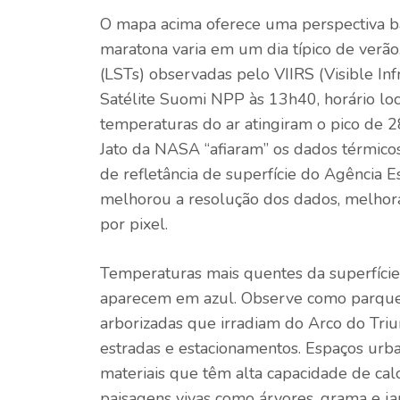
O mapa acima oferece uma perspectiva bá
maratona varia em um dia típico de verão.
(LSTs) observadas pelo VIIRS (Visible In
Satélite Suomi NPP às 13h40, horário lo
temperaturas do ar atingiram o pico de 28
Jato da NASA “afiaram” os dados térmic
de refletância de superfície do
Agência E
melhorou a resolução dos dados, melhor
por pixel.
Temperaturas mais quentes da superfície 
aparecem em azul. Observe como parques
arborizadas que irradiam do Arco do Triun
estradas e estacionamentos. Espaços urb
materiais que têm alta capacidade de ca
paisagens vivas como árvores, grama e jar