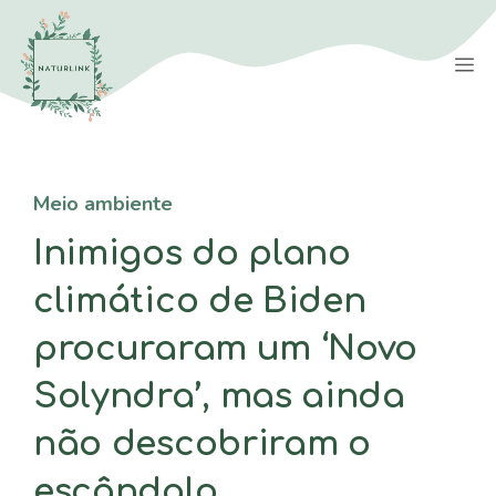
Saltar
para
M
o
conteúdo
Meio ambiente
Inimigos do plano
climático de Biden
procuraram um ‘Novo
Solyndra’, mas ainda
não descobriram o
escândalo