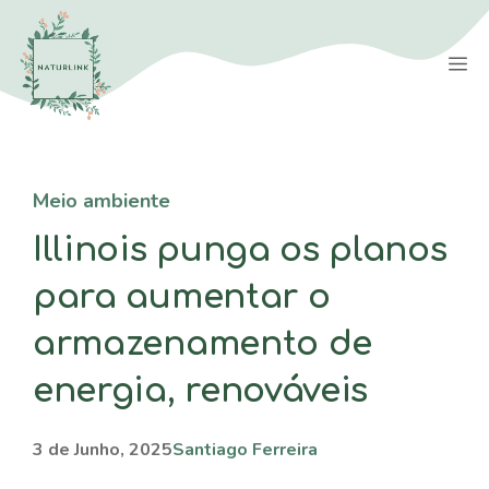
Saltar
para
M
o
conteúdo
Meio ambiente
Illinois punga os planos
para aumentar o
armazenamento de
energia, renováveis
3 de Junho, 2025
Santiago Ferreira