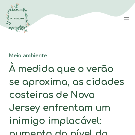
Saltar
para
M
o
conteúdo
Meio ambiente
À medida que o verão
se aproxima, as cidades
costeiras de Nova
Jersey enfrentam um
inimigo implacável:
aumento do nível do