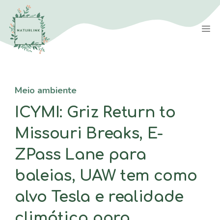
Saltar
para
M
o
conteúdo
Meio ambiente
ICYMI: Griz Return to
Missouri Breaks, E-
ZPass Lane para
baleias, UAW tem como
alvo Tesla e realidade
climática para