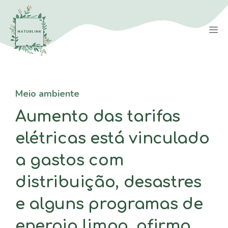
Saltar
para
M
o
conteúdo
Meio ambiente
Aumento das tarifas
elétricas está vinculado
a gastos com
distribuição, desastres
e alguns programas de
energia limpa, afirma