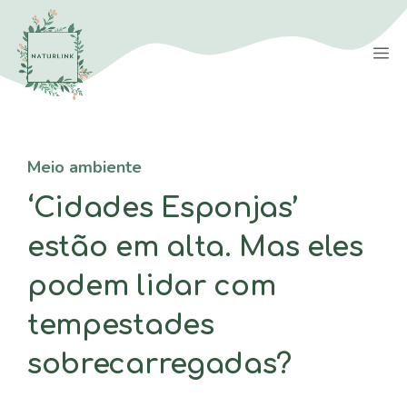
Saltar
para
M
o
conteúdo
Meio ambiente
‘Cidades Esponjas’
estão em alta. Mas eles
podem lidar com
tempestades
sobrecarregadas?