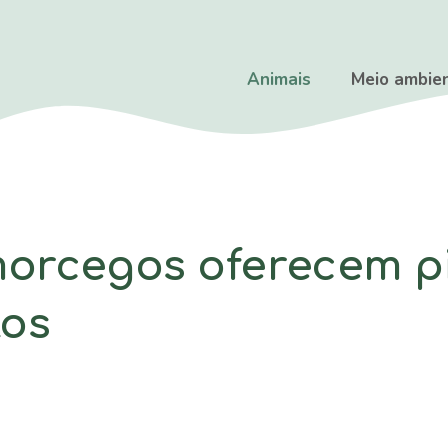
Animais
Meio ambie
morcegos oferecem p
los