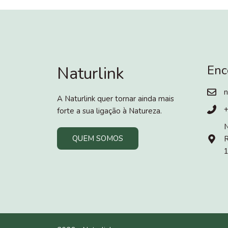
Enc
Naturlink
n
A Naturlink quer tornar ainda mais
forte a sua ligação à Natureza.
N
QUEM SOMOS
R
1