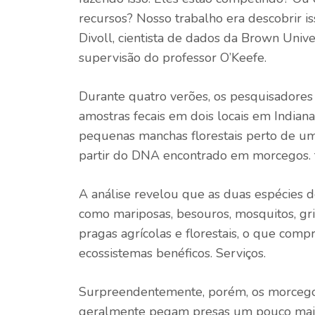
recursos? Nosso trabalho era descobrir is
Divoll, cientista de dados da Brown Univ
supervisão do professor O’Keefe.
Durante quatro verões, os pesquisadore
amostras fecais em dois locais em India
pequenas manchas florestais perto de um 
partir do DNA encontrado em morcegos. 
A análise revelou que as duas espécies
como mariposas, besouros, mosquitos, gr
pragas agrícolas e florestais, o que com
ecossistemas benéficos. Serviços.
Surpreendentemente, porém, os morcegos
geralmente pegam presas um pouco maio