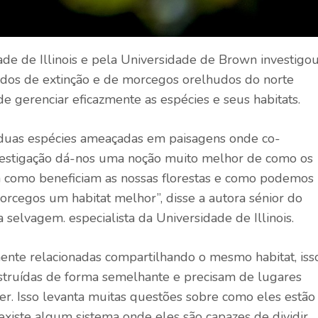
de de Illinois e pela Universidade de Brown investigo
ados de extinção e de morcegos orelhudos do norte
de gerenciar eficazmente as espécies e seus habitats.
 duas espécies ameaçadas em paisagens onde co-
nvestigação dá-nos uma noção muito melhor de como os
como beneficiam as nossas florestas e como podemos
morcegos um habitat melhor”, disse a autora sénior do
 selvagem. especialista da Universidade de Illinois.
nte relacionadas compartilhando o mesmo habitat, iss
nstruídas de forma semelhante e precisam de lugares
er. Isso levanta muitas questões sobre como eles estão
existe algum sistema onde eles são capazes de dividir