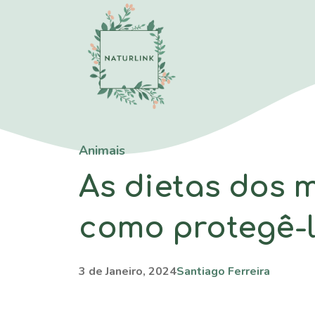
Saltar
para
o
conteúdo
Animais
As dietas dos 
como protegê-
3 de Janeiro, 2024
Santiago Ferreira