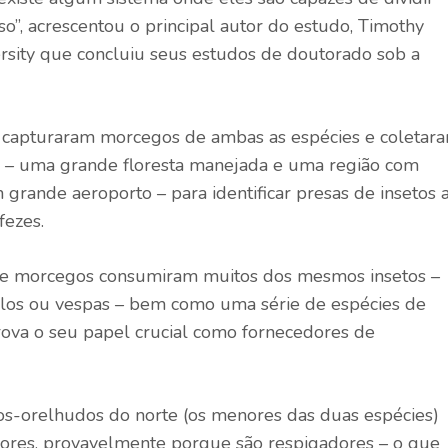
so”, acrescentou o principal autor do estudo, Timothy
ersity que concluiu seus estudos de doutorado sob a
s capturaram morcegos de ambas as espécies e coletar
na – uma grande floresta manejada e uma região com
grande aeroporto – para identificar presas de insetos 
fezes.
 de morcegos consumiram muitos dos mesmos insetos –
ilos ou vespas – bem como uma série de espécies de
prova o seu papel crucial como fornecedores de
-orelhudos do norte (os menores das duas espécies)
res, provavelmente porque são respigadores – o que