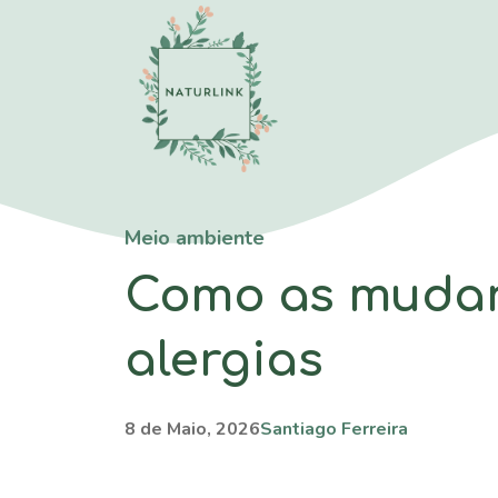
Saltar
para
o
conteúdo
Meio ambiente
Como as mudan
alergias
8 de Maio, 2026
Santiago Ferreira