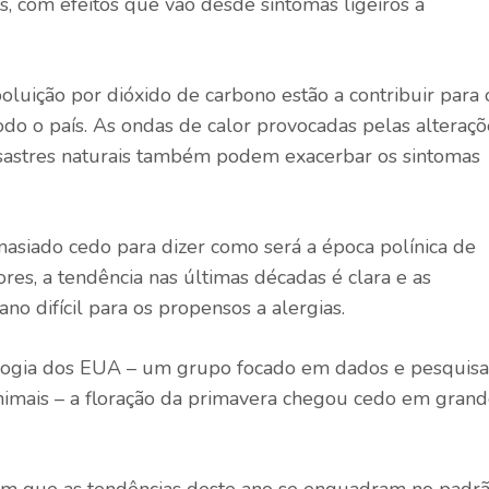
, com efeitos que vão desde sintomas ligeiros a
luição por dióxido de carbono estão a contribuir para 
do o país. As ondas de calor provocadas pelas alteraçõ
desastres naturais também podem exacerbar os sintomas
asiado cedo para dizer como será a época polínica de
es, a tendência nas últimas décadas é clara e as
no difícil para os propensos a alergias.
logia dos EUA – um grupo focado em dados e pesquisa
animais – a floração da primavera chegou cedo em gran
m que as tendências deste ano se enquadram no padr