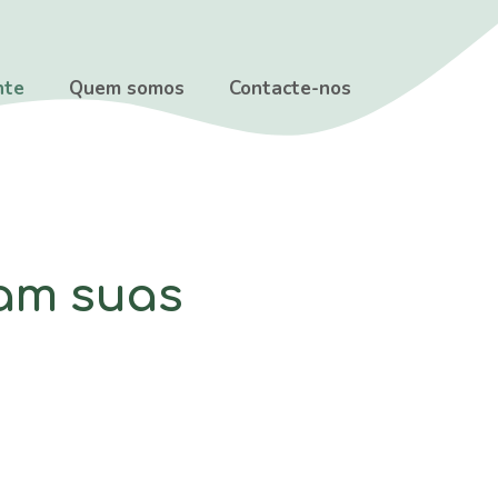
nte
Quem somos
Contacte-nos
am suas