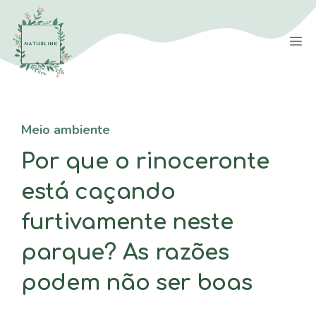
Saltar
para
M
o
conteúdo
Meio ambiente
Por que o rinoceronte
está caçando
furtivamente neste
parque? As razões
podem não ser boas