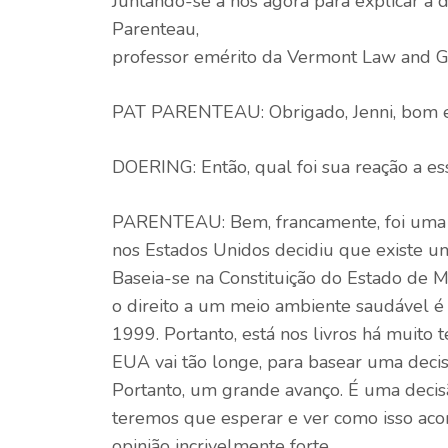
Juntando-se a nós agora para explicar a 
Parenteau,
professor emérito da Vermont Law and Gr
PAT PARENTEAU: Obrigado, Jenni, bom e
DOERING: Então, qual foi sua reação a es
PARENTEAU: Bem, francamente, foi uma gr
nos Estados Unidos decidiu que existe um
Baseia-se na Constituição do Estado de
o direito a um meio ambiente saudável 
1999. Portanto, está nos livros há muito
EUA vai tão longe, para basear uma decis
Portanto, um grande avanço. É uma decisão
teremos que esperar e ver como isso ac
opinião incrivelmente forte.