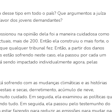
o desse tipo em todo o país? Que argumentos a juíza
 favor dos jovens demandantes?
ionou na opinião dela foi a maneira cuidadosa como
tuais, mais de 200. Então ela construiu o mais forte, o
ue qualquer tribunal fez. Então, a partir dos danos
s estão sofrendo neste caso, ela passou por cada um
á sendo impactado individualmente agora, pelas
 sofrendo com as mudanças climáticas e as histórias
estais e secas, derretimento, acúmulo de neve,
muito cuidado. Em seguida, ela examinou as políticas q
ando tudo. Em seguida, ela passou pelo testemunho do
 estar fazendo para reduzir as emissões para mudar pa