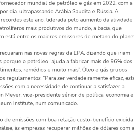
r fornecedor mundial de petróleo e gás em 2022, com a
por dia,
ultrapassando
Arábia Saudita e Rússia. A
s recordes este ano, liderada pelo aumento da atividade
trolíferos mais produtivos do mundo, a bacia, que
 está entre os maiores emissores de metano do planet
 recuaram nas novas regras da EPA, dizendo que iriam
 porque o petróleo “ajuda a fabricar mais de 96% dos
alimentos, remédios e muito mais”. Óleo e gás
grupos
s regulamentos. “Para ser verdadeiramente eficaz, est
ssões com a necessidade de continuar a satisfazer a
in Meyer, vice-presidente sénior de política, economia e
leum Institute, num comunicado.
o de emissões com boa relação custo-benefício exigida
análise, às empresas recuperar milhões de dólares com 