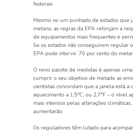
federais.
Mesmo no
um punhado de estados
que j
metano, as regras da EPA reforçam a respo
de equipamentos mais frequentes e permi
Se os estados não conseguirem regular o
EPA pode intervir.
70 por cento
do metano
O novo pacote de medidas é apenas uma d
cumprir o seu objetivo de
metade
as emis
cientistas concordam que a janela está a
aquecimento a 1,5°C, ou 2,7°F – o nível 
mais intensos pelas alterações climáticas,
aumentarão.
Os reguladores têm lutado para acompanh