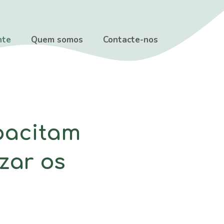
nte
Quem somos
Contacte-nos
pacitam
zar os