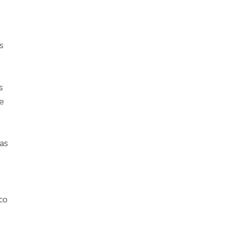
s
s
e
as
co