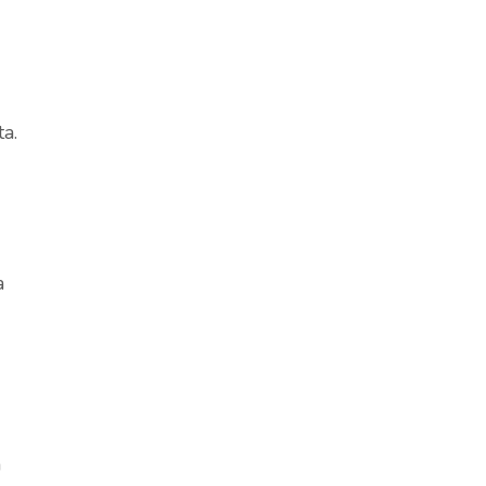
a.
a
a