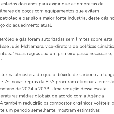
 estados dois anos para exigir que as empresas de
ilhares de poços com equipamentos que evitem
tróleo e gás são a maior fonte industrial deste gás n
rço do aquecimento atual.
etróleo e gás foram autorizadas
sem limites
sobre esta
disse Julie McNamara, vice-diretora de políticas climátic
tists. “Essas regras são um primeiro passo necessário;
.”
lor na atmosfera do que o dióxido de carbono ao long
te. As novas regras da EPA procuram eliminar a emissã
 metano de 2024 a 2038. Uma redução dessa escala
eraturas médias globais, de acordo com a Agência
PA também reduzirão os compostos orgânicos voláteis, 
te um período semelhante, mostram estimativas