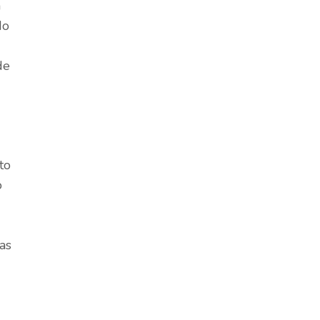
a
do
de
to
o
as