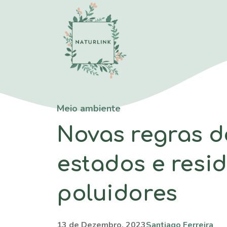
Saltar
para
o
conteúdo
Meio ambiente
Novas regras 
estados e resid
poluidores
13 de Dezembro, 2023
Santiago Ferreira