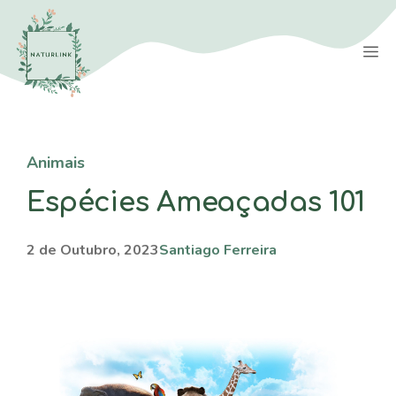
Saltar
para
M
o
conteúdo
Animais
Espécies Ameaçadas 101
2 de Outubro, 2023
Santiago Ferreira