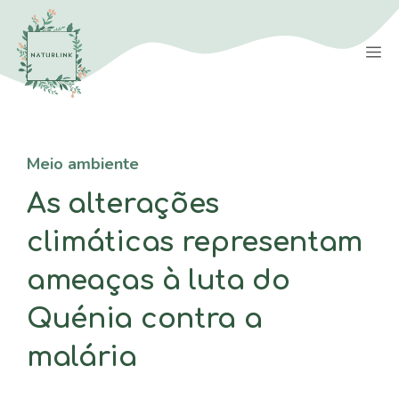
Saltar
para
M
o
conteúdo
Meio ambiente
As alterações
climáticas representam
ameaças à luta do
Quénia contra a
malária