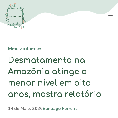
Saltar
para
M
o
conteúdo
Meio ambiente
Desmatamento na
Amazônia atinge o
menor nível em oito
anos, mostra relatório
14 de Maio, 2026
Santiago Ferreira