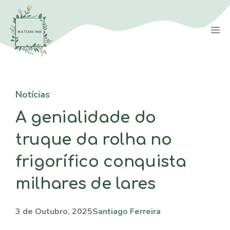
Saltar
para
M
o
conteúdo
Notícias
A genialidade do
truque da rolha no
frigorífico conquista
milhares de lares
3 de Outubro, 2025
Santiago Ferreira