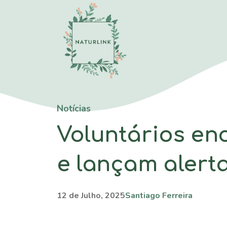
Saltar
para
o
conteúdo
Notícias
Voluntários e
e lançam alert
12 de Julho, 2025
Santiago Ferreira