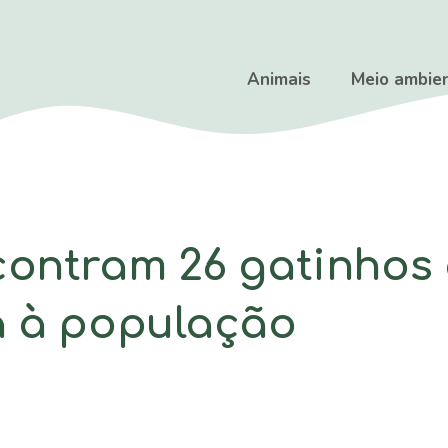
Animais
Meio ambie
ncontram 26 gatinho
a à população