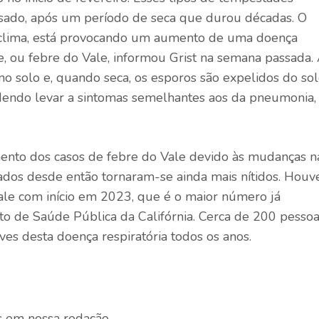
ado, após um período de seca que durou décadas. O
o clima, está provocando um aumento de uma doença
, ou febre do Vale, informou Grist na semana passada.
o solo e, quando seca, os esporos são expelidos do so
odendo levar a sintomas semelhantes aos da pneumonia,
mento dos casos de febre do Vale devido às mudanças n
dos desde então tornaram-se ainda mais nítidos. Houv
ale com início em 2023, que é o maior número já
to de Saúde Pública da Califórnia. Cerca de 200 pesso
es desta doença respiratória todos os anos.
!
s em nossa redação.