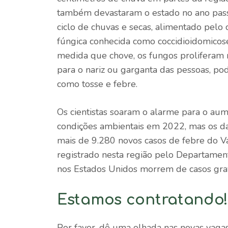
também devastaram o estado no ano pass
ciclo de chuvas e secas, alimentado pel
fúngica conhecida como coccidioidomicose
medida que chove, os fungos proliferam n
para o nariz ou garganta das pessoas, p
como tosse e febre.
Os cientistas soaram o alarme para o au
condições ambientais em 2022, mas os da
mais de 9.280 novos casos de febre do V
registrado nesta região pelo Departamen
nos Estados Unidos morrem de casos grav
Estamos contratando
Por favor, dê uma olhada nas novas vaga