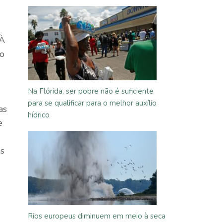
 À
lo
Na Flórida, ser pobre não é suficiente
para se qualificar para o melhor auxílio
as
hídrico
e
as
Rios europeus diminuem em meio à seca