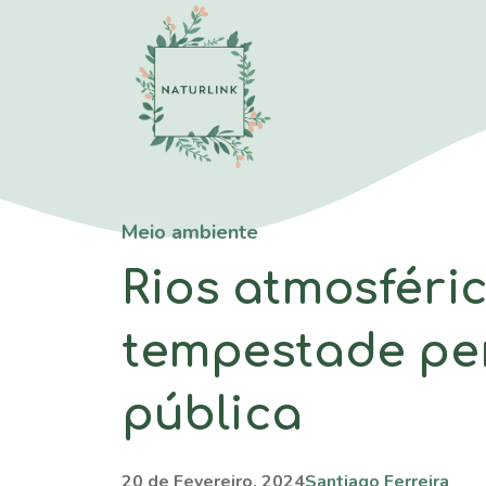
Saltar
para
o
conteúdo
Meio ambiente
Rios atmosféri
tempestade per
pública
20 de Fevereiro, 2024
Santiago Ferreira