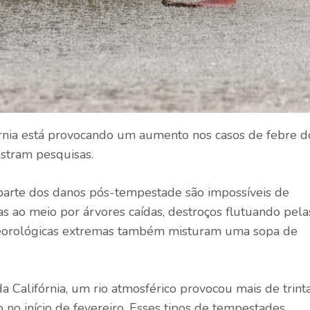
órnia está provocando um aumento nos casos de febre d
stram pesquisas.
 parte dos danos pós-tempestade são impossíveis de
as ao meio por árvores caídas, destroços flutuando pela
eteorológicas extremas também misturam uma sopa de
a Califórnia, um rio atmosférico provocou mais de trint
 no início de fevereiro. Esses tipos de tempestades