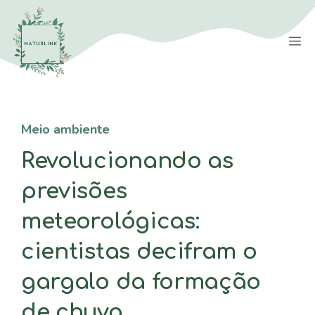
Saltar
para
M
o
conteúdo
Meio ambiente
Revolucionando as
previsões
meteorológicas:
cientistas decifram o
gargalo da formação
de chuva