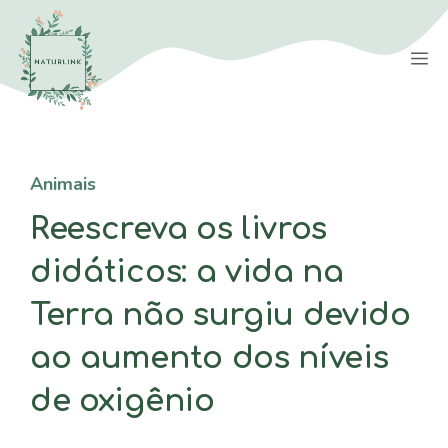
Saltar
para
M
o
conteúdo
Animais
Reescreva os livros
didáticos: a vida na
Terra não surgiu devido
ao aumento dos níveis
de oxigênio