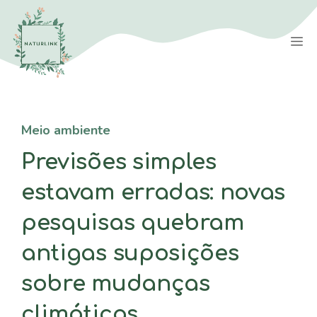
Saltar
para
M
o
conteúdo
Meio ambiente
Previsões simples
estavam erradas: novas
pesquisas quebram
antigas suposições
sobre mudanças
climáticas