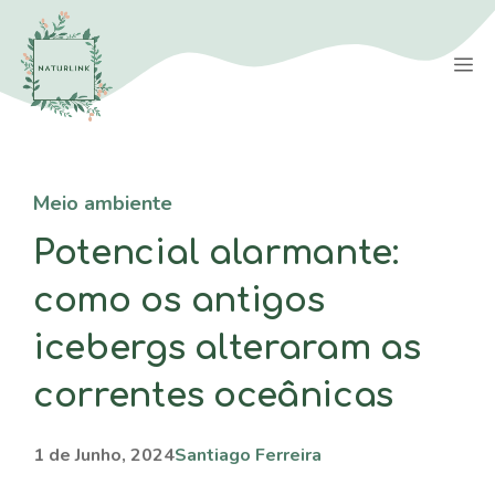
Saltar
para
M
o
conteúdo
Meio ambiente
Potencial alarmante:
como os antigos
icebergs alteraram as
correntes oceânicas
1 de Junho, 2024
Santiago Ferreira