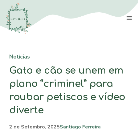
Saltar
para
M
o
conteúdo
Notícias
Gato e cão se unem em
plano “criminel” para
roubar petiscos e vídeo
diverte
2 de Setembro, 2025
Santiago Ferreira